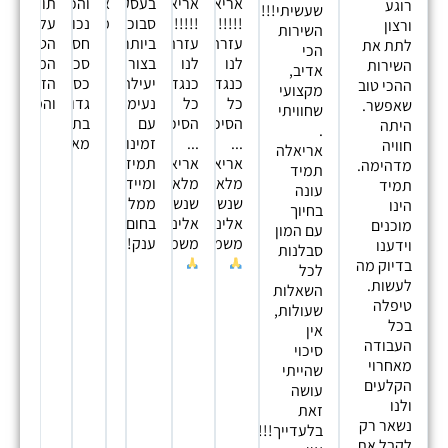
אריאלה
אריאלה
בעסקה
אין
והכוונה
תודה
רוגע
שעשיתי!!!!
!!!!!
!!!!!
סבוכה
מילים
נכונה
על
ורצון
השירות
עזרה
עזרה
ביותר
חסכנו
הטיפול
לתת את
הכי
לנו
לנו
בצורה
סכומי
המסור.,
השירות
אדיב,
כנגד
כנגד
יעילה,
כסף
הזמינות
ההכי טוב
מקצועי
כל
כל
נעימה
גדולים
והמקצועי
שאפשר.
שחוויתי
הסיכויים
הסיכויים
עם
בתקופה
היתה
.
...
...
זמינות
מאתגרת
חוויה
אריאלה
אריאלה
אריאלה
תמידית
מדהימה.
תמיד
מלאך
מלאך
ומיידית.
תמיד
עונה
שנשלח
שנשלח
ממליצה
הינו
בחיוך
אלינו
אלינו
בחום
מוכנים
עם המון
משמיים
משמיים
ענק!
וידענו
סבלנות
בדיוק מה
לכל
לעשות.
השאלות
טיפלה
שעולות,
בכל
אין
העבודה
סיכוי
מאחרוי
שהייתי
הקלעים
עושה
ולנו
זאת
נשאר רק
בלעדייך!!!
לקבל את